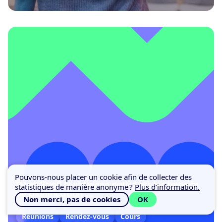
Pouvons-nous placer un cookie afin de collecter des
SuperSaaS fonctionne pour tous les besoins
statistiques de manière anonyme ?
Plus d’information.
de planification. …
Non merci, pas de cookies
OK
Réunions
Rendez-vous
Cours