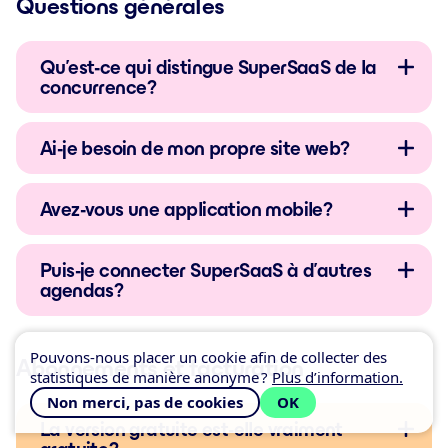
Questions générales
Qu’est-ce qui distingue SuperSaaS de la
concurrence ?
Ai-je besoin de mon propre site web ?
Avez-vous une application mobile ?
Puis-je connecter SuperSaaS à d’autres
agendas ?
Pouvons-nous placer un cookie afin de collecter des
Abonnements et facturation
statistiques de manière anonyme ?
Plus d’information.
Non merci, pas de cookies
OK
La version gratuite est-elle vraiment