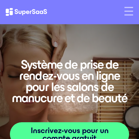
Système de prise de
rendez-vous en ligne
pour les salons de
manucure et de beauté
Inscrivez-vous pour un
compte gratuit