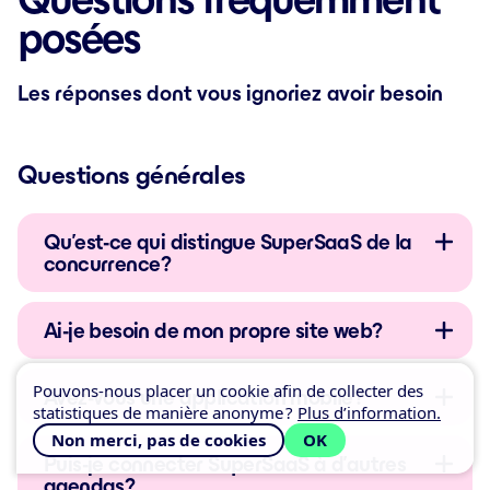
posées
Les réponses dont vous ignoriez avoir besoin
Questions générales
Qu’est-ce qui distingue SuperSaaS de la
concurrence ?
Ai-je besoin de mon propre site web ?
Pouvons-nous placer un cookie afin de collecter des
Avez-vous une application mobile ?
statistiques de manière anonyme ?
Plus d’information.
Non merci, pas de cookies
OK
Puis-je connecter SuperSaaS à d’autres
agendas ?