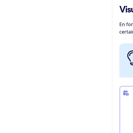
Vis
En fo
certai