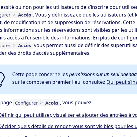
essité ou non pour les utilisateurs de s’inscrire pour utili
. Vous y définissez ce que les utilisateurs (et
gurer
>
Accès
ut, de modification et de suppression de réservations. Cett
s informations sur les réservations sont visibles par les uti
rs accès à l’ensemble des informations. En plus de configurer
vous permet aussi de définir des superutilis
gurer
>
Accès
der des droits d’accès supplémentaires.
Cette page concerne les
permissions sur un seul agenda
sur le compte en premier lieu, consultez
Qui peut s’ins
a page
, vous pouvez :
Configurer
>
Accès
Définir qui peut utiliser, visualiser et ajouter des entrées à 
Décider quels détails de rendez-vous sont visibles pour les u