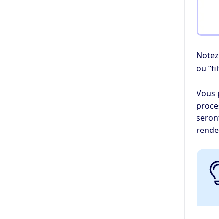
Notez
ou “fi
Vous p
proce
seront
rende