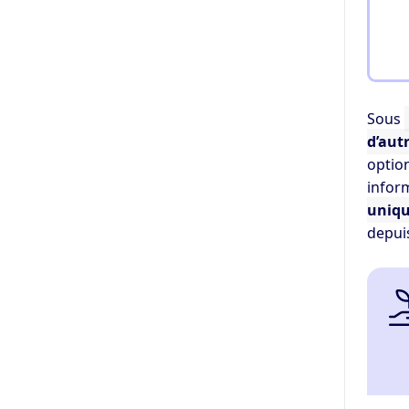
Sous
d’autr
option
inform
uniqu
depui