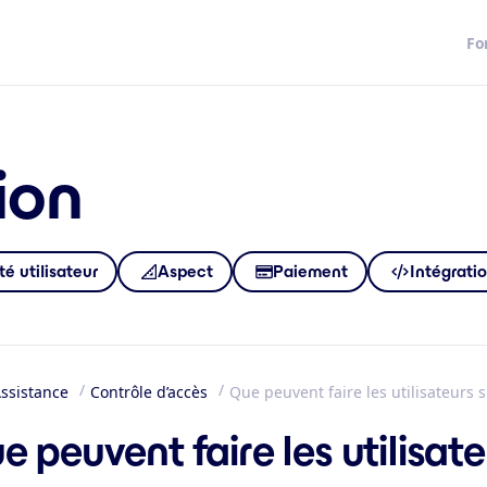
Fo
ion
é utilisateur
Aspect
Paiement
Intégrati
ssistance
Contrôle d’accès
Que peuvent faire les utilisateurs
eil
e peuvent faire les utilisat