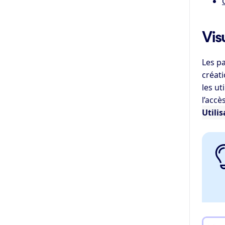
Vis
Les pa
créati
les ut
l’accè
Utilis