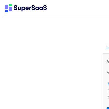
I
A
M