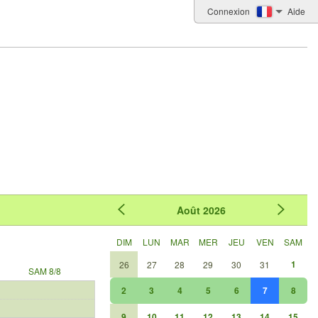
Connexion
Aide
Août
2026
DIM
LUN
MAR
MER
JEU
VEN
SAM
1
26
27
28
29
30
31
SAM 8/8
2
3
4
5
6
7
8
9
10
11
12
13
14
15