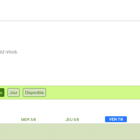
dez-vous.
e
Jour
Disponible
VEN 7/8
MER 5/8
JEU 6/8