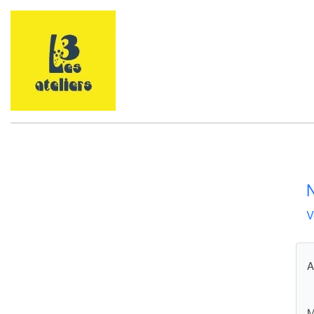
N
V
A
M