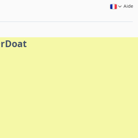
Aide
DrDoat