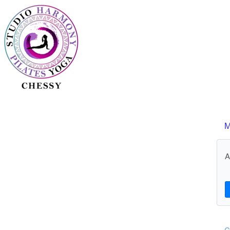
M
A
C