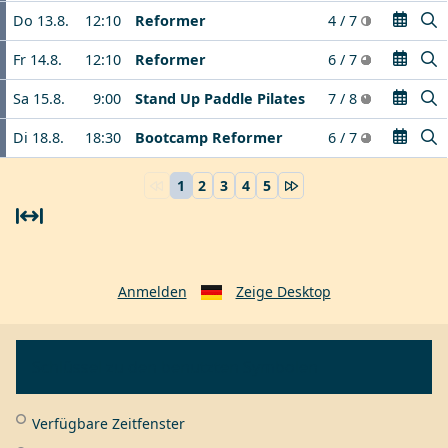
Do 13.8.
12:10
Reformer
4 / 7
Fr 14.8.
12:10
Reformer
6 / 7
Sa 15.8.
9:00
Stand Up Paddle Pilates
7 / 8
Di 18.8.
18:30
Bootcamp Reformer
6 / 7
1
2
3
4
5
Anmelden
Zeige Desktop
Schlüssel zu den benutzten Symbolen
Verfügbare Zeitfenster