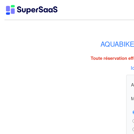
AQUABIKE 
Toute réservation ef
I
A
M