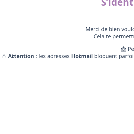
S’iden
Merci de bien voul
Cela te permett
📩 Pe
⚠️
Attention
: les adresses
Hotmail
bloquent parfois