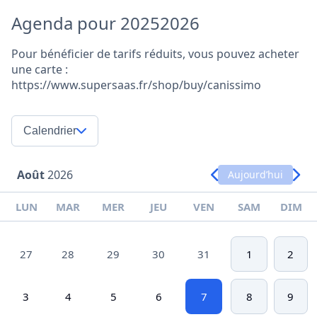
Agenda pour 20252026
Pour bénéficier de tarifs réduits, vous pouvez acheter
une carte :
https://www.supersaas.fr/shop/buy/canissimo
Calendrier
Août
2026
Aujourd’hui
LUN
MAR
MER
JEU
VEN
SAM
DIM
27
28
29
30
31
1
2
3
4
5
6
7
8
9