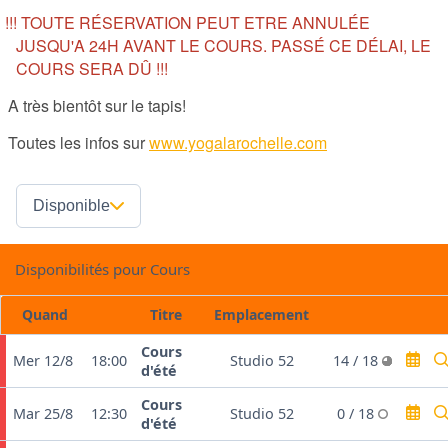
!!! TOUTE RÉSERVATION PEUT ETRE ANNULÉE
JUSQU'A 24H AVANT LE COURS. PASSÉ CE DÉLAI, LE
COURS SERA DÛ !!!
A très bientôt sur le tapis!
outes les infos sur
www.yogalarochelle.com
Disponible
Disponibilités pour Cours
Quand
Titre
Emplacement
Cours
Mer 12/8
18:00
Studio 52
14 / 18
d'été
Cours
Mar 25/8
12:30
Studio 52
0 / 18
d'été